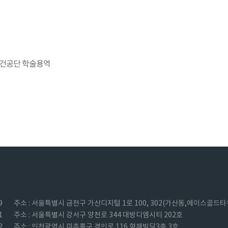
보건공단 학술용역
9
주소 : 서울특별시 금천구 가산디지털 1로 100, 302(가산동,에이스골드타
1
주소 : 서울특별시 강서구 양천로 344 대방디엠시티 202호
2
주소 : 인천광역시 미추홀구 경인로 116 형제빌딩3층 3호