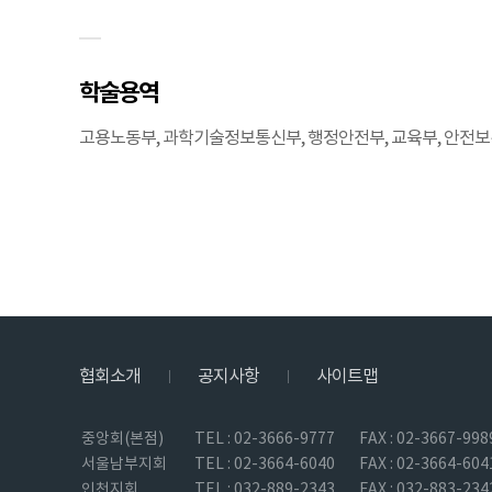
학술용역
고용노동부, 과학기술정보통신부, 행정안전부, 교육부, 안전
협회소개
공지사항
사이트맵
|
|
중앙회(본점)
TEL : 02-3666-9777
FAX : 02-3667-998
서울남부지회
TEL : 02-3664-6040
FAX : 02-3664-604
인천지회
TEL : 032-889-2343
FAX : 032-883-234