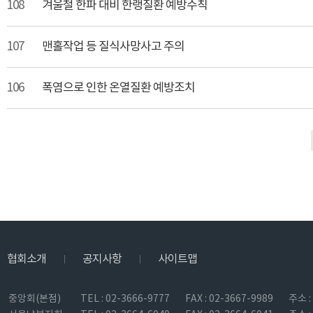
108
겨울철 한파 대비 한랭질환 예방수칙
107
맨홀작업 등 질식사망사고 주의
106
폭염으로 인한 온열질환 예방조치
협회소개
공지사항
사이트맵
|
|
중앙회(본점)
TEL : 02-3666-9777
FAX : 02-3667-9989
주소 